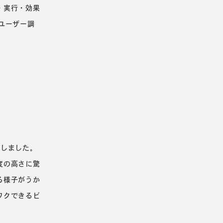
・実行・効果
ユーザー調
視しました。
度の高さに驚
る様子がうか
ワクできるビ