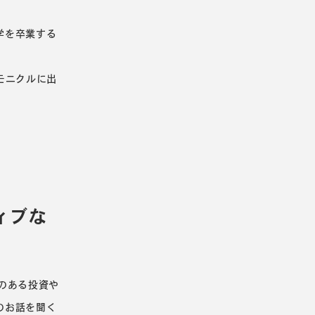
学を卒業する
モニクルに出
ィブな
のある投資や
のお話を聞く